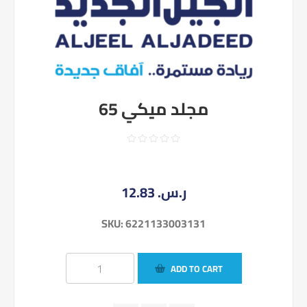
مجلد ميكي 65
12.83 ر.س.‏
SKU:
6221133003131
ADD TO CART