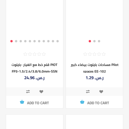
مساحات بايلوت بيضاء كبير Pilot
قلم خط مع الغيار -بايلوت PIOT
FP3-1.5/2.4/3.8/6.0mm-SSN
spaces EE-102
1.29 ر.س.‏
24.96 ر.س.‏
ADD TO CART
ADD TO CART