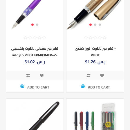
قلم حبر بايلوت لون ذهبي -
قلم حبر معدني بايلوت بنفسجي
PILOT
مع علبة PILOT FPMR3MEP+Z-
91.26 ر.س.‏
51.02 ر.س.‏
CS-MR2-S1
ADD TO CART
ADD TO CART