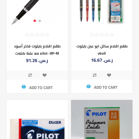
طقم اقلام سائل ابو عين بايلوت
طقم اقلام بايلوت فاخر أسود
vboll
مع علبة بايلوت pilot -BP-M
16.67 ر.س.‏
91.26 ر.س.‏
ADD TO CART
ADD TO CART