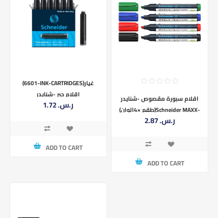
(6601-INK-CARTRIDGES)غيار
اقلام حبر -شنايدر
اقلام سبورة مقصوص -شنايدر
1.72 ر.س.‏
(طقم ×4الوان)Schneider MAXX-
2.87 ر.س.‏
293
ADD TO CART
ADD TO CART