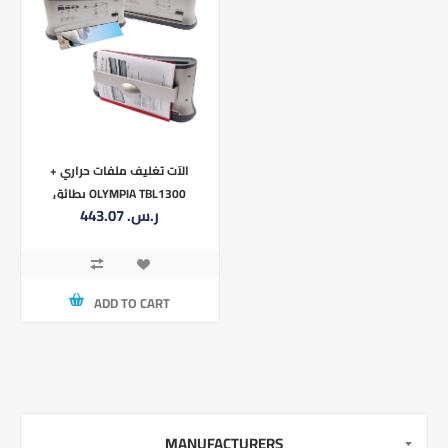
الآت تغليف ملفات حراري +
بطائق OLYMPIA TBL1300
443.07 ر.س.‏
Combo
ADD TO CART
MANUFACTURERS