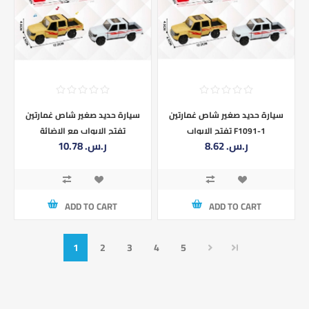
سيارة حديد صغير شاص غمارتين
سيارة حديد صغير شاص غمارتين
تفتح الابواب F1091-1
تفتح الابواب مع الاضائة
8.62 ر.س.‏
10.78 ر.س.‏
والموسيقى F1091-1M
ADD TO CART
ADD TO CART
1
2
3
4
5