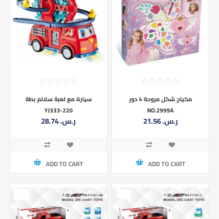
مكياج شكل مروحة 4 دور
سيارة مع لعبة سلالم بطة
YJ333-220
NO.2999A
21.56 ر.س.‏
28.74 ر.س.‏
ADD TO CART
ADD TO CART