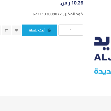
10.26 ر.س.‏
كود المخزن:
6221133009072
أضف للسلة