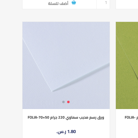
أضف للسلة
ورق رسم محبب اخضر فاتح 220 جرام FOLIA-
ورق رسم محبب سماوي 220 جرام FOLIA-70×50
1.80 ر.س.‏