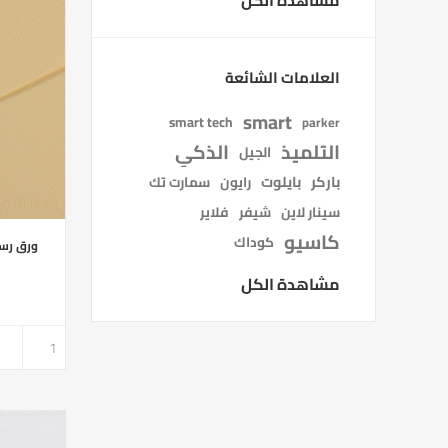
مشاهدة الكل
العلامات الشائعة
smart
smart tech
parker
التلميذ
الذكي
الجيل
باركر
بايلوت
رايون
سمارت تك
سينار لاين
شيفر
فلاير
كاسيو
كوداك
ورق رسم محبب ب
مشاهدة الكل