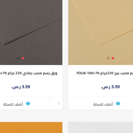
يج 220جرام FOLIA-100×70
ورق رسم محبب رمادي 220 جرام FOLIA-100×70
3.59 ر.س.‏
3.59 ر.س.‏
أضف للسلة
أضف للسلة