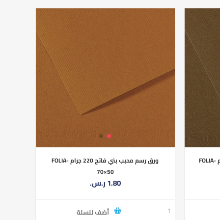
ورق رسم محبب بني غامق 220 جرام FOLIA-
ورق رسم محبب بني فاتح 220 جرام FOLIA-
70×50
1.80 ر.س.‏
أضف للسلة