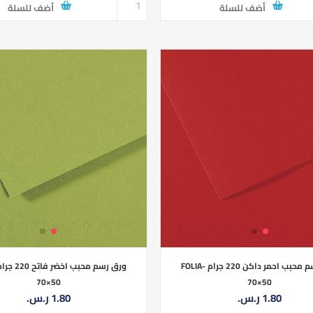
أضف للسلة
أضف للسلة
ورق رسم محبب احمر داكن 220 جرام FOLIA-
70×50
70×50
1.80 ر.س.‏
1.80 ر.س.‏