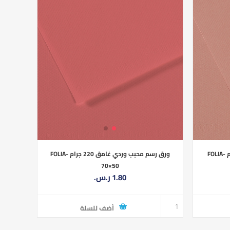
ورق رسم محبب وردي فاتح 220 جرام FOLIA-
ورق رسم محبب وردي غامق 220 جرام FOLIA-
70×50
1.80 ر.س.‏
أضف للسلة