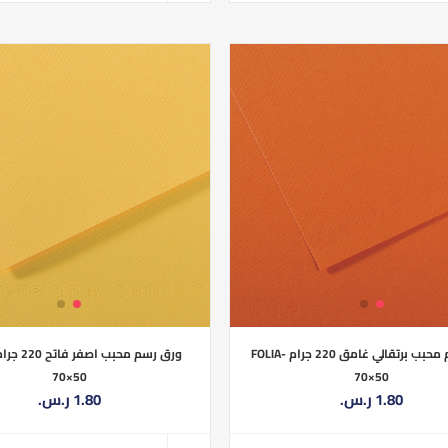
ورق رسم محبب برتقالي غامق 220 جرام FOLIA-
70×50
70×50
1.80 ر.س.‏
1.80 ر.س.‏