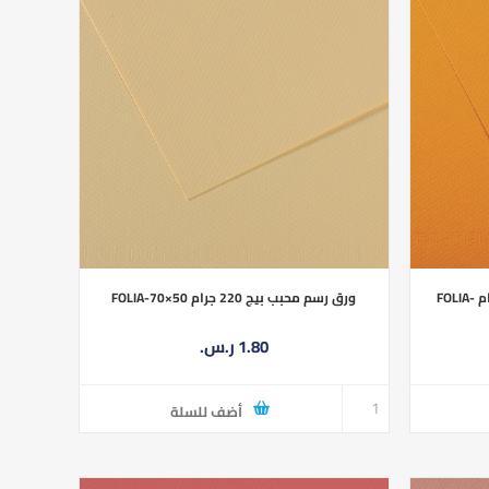
ورق رسم محبب بيج 220 جرام FOLIA-70×50
ورق رسم محبب برتقالي فاتح 220 جرام FOLIA-
1.80 ر.س.‏
أضف للسلة