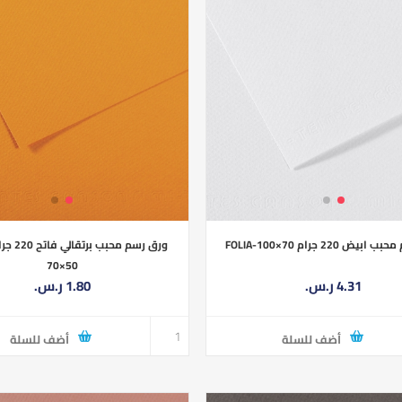
ض 220 جرام FOLIA-100×70
70×50
4.31 ر.س.‏
1.80 ر.س.‏
أضف للسلة
أضف للسلة