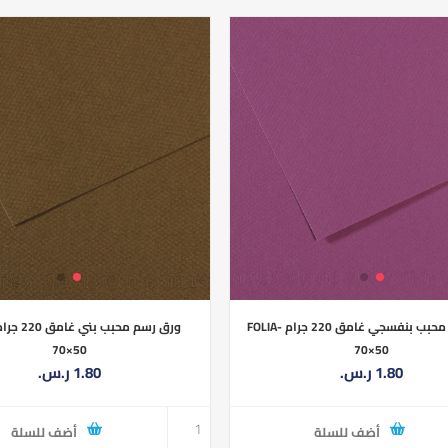
ورق رسم محبب بنفسجي غامق 220 جرام FOLIA-
70×50
70×50
1.80 ر.س.‏
1.80 ر.س.‏
أضف للسلة
أضف للسلة