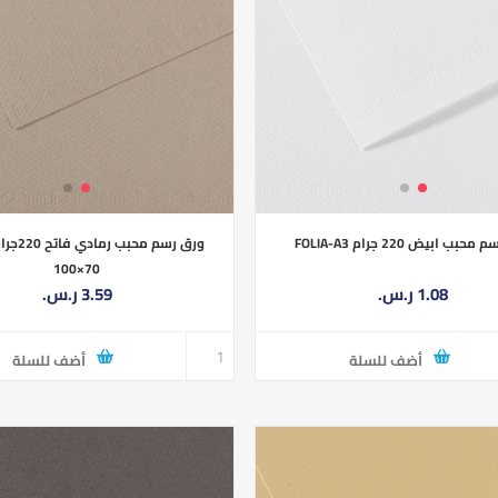
بب ابيض 220 جرام FOLIA-A3
100×70
1.08 ر.س.‏
3.59 ر.س.‏
أضف للسلة
أضف للسلة