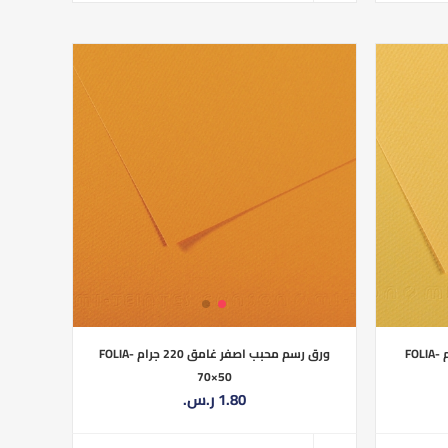
ورق رسم محبب اصفر فاتح 220 جرام FOLIA-
ورق رسم محبب اصفر غامق 220 جرام FOLIA-
70×50
1.80 ر.س.‏